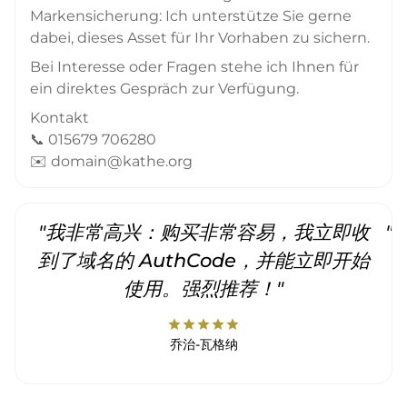
Markensicherung: Ich unterstütze Sie gerne
dabei, dieses Asset für Ihr Vorhaben zu sichern.
Bei Interesse oder Fragen stehe ich Ihnen für
ein direktes Gespräch zur Verfügung.
Kontakt
📞 015679 706280
✉️ domain@kathe.org
"我非常高兴：购买非常容易，我立即收
"
到了域名的 AuthCode，并能立即开始
使用。强烈推荐！"
star
star
star
star
star
乔治-瓦格纳